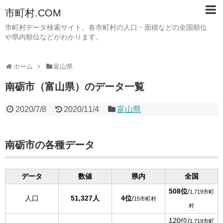
市町村.COM
市町村データ検索サイト。各市町村の人口・面積などの全国順位
や県内順位などがわかります。
ホーム
富山県
南砺市（富山県）のデータ一覧
2020/7/8
2020/11/4
富山県
南砺市の各種データ
データ
数値
県内
全国
508位
/
1,719市町
人口
51,327人
4位
/
15市町村
村
120位/
1,719市町