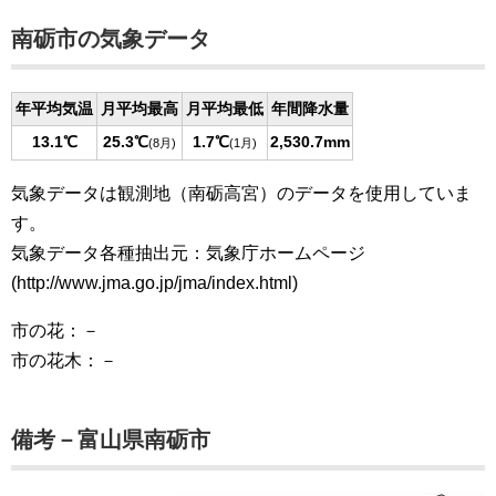
南砺市の気象データ
年平均気温
月平均最高
月平均最低
年間降水量
13.1℃
25.3℃
1.7℃
2,530.7mm
(8月)
(1月)
気象データは観測地（南砺高宮）のデータを使用していま
す。
気象データ各種抽出元：気象庁ホームページ
(http://www.jma.go.jp/jma/index.html)
市の花：－
市の花木：－
備考－富山県南砺市