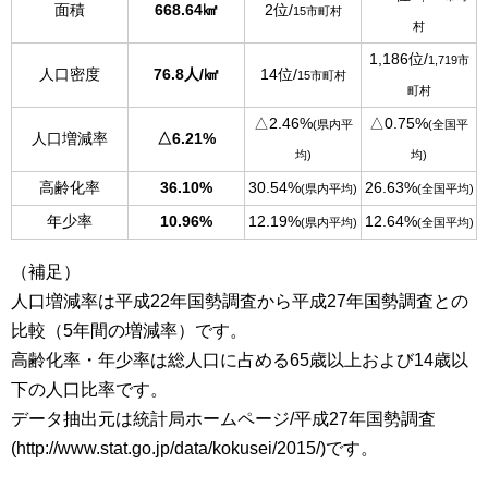
面積
668.64㎢
2位/
15市町村
村
1,186位/
1,719市
人口密度
76.8人/㎢
14位/
15市町村
町村
△2.46%
△0.75%
(県内平
(全国平
人口増減率
△6.21%
均)
均)
高齢化率
36.10%
30.54%
26.63%
(県内平均)
(全国平均)
年少率
10.96%
12.19%
12.64%
(県内平均)
(全国平均)
（補足）
人口増減率は平成22年国勢調査から平成27年国勢調査との
比較（5年間の増減率）です。
高齢化率・年少率は総人口に占める65歳以上および14歳以
下の人口比率です。
データ抽出元は統計局ホームページ/平成27年国勢調査
(http://www.stat.go.jp/data/kokusei/2015/)です。