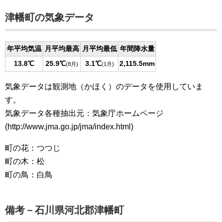
津幡町の気象データ
年平均気温
月平均最高
月平均最低
年間降水量
13.8℃
25.9℃
3.1℃
2,115.5mm
(8月)
(1月)
気象データは観測地（かほく）のデータを使用していま
す。
気象データ各種抽出元：気象庁ホームページ
(http://www.jma.go.jp/jma/index.html)
町の花：つつじ
町の木：松
町の鳥：白鳥
備考－石川県河北郡津幡町