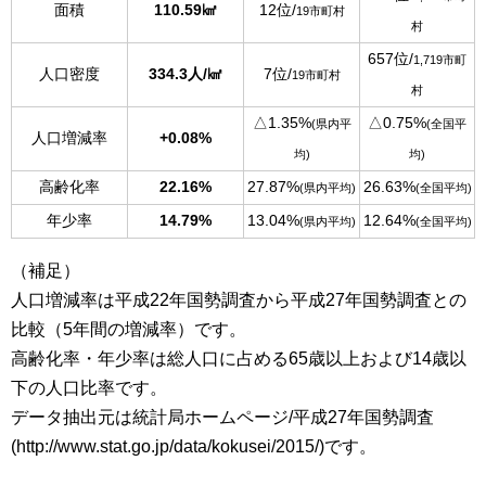
面積
110.59㎢
12位/
19市町村
村
657位/
1,719市町
人口密度
334.3人/㎢
7位/
19市町村
村
△1.35%
△0.75%
(県内平
(全国平
人口増減率
+0.08%
均)
均)
高齢化率
22.16%
27.87%
26.63%
(県内平均)
(全国平均)
年少率
14.79%
13.04%
12.64%
(県内平均)
(全国平均)
（補足）
人口増減率は平成22年国勢調査から平成27年国勢調査との
比較（5年間の増減率）です。
高齢化率・年少率は総人口に占める65歳以上および14歳以
下の人口比率です。
データ抽出元は統計局ホームページ/平成27年国勢調査
(http://www.stat.go.jp/data/kokusei/2015/)です。