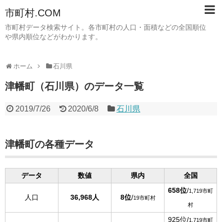
市町村.COM
市町村データ検索サイト。各市町村の人口・面積などの全国順位
や県内順位などがわかります。
ホーム
石川県
津幡町（石川県）のデータ一覧
2019/7/26
2020/6/8
石川県
津幡町の各種データ
データ
数値
県内
全国
658位
/
1,719市町
人口
36,968人
8位
/
19市町村
村
925位/
1,719市町