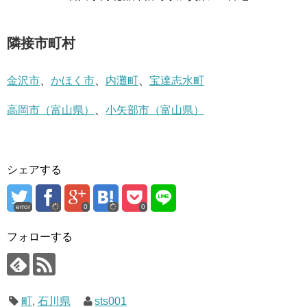
隣接市町村
金沢市
、
かほく市
、
内灘町
、
宝達志水町
高岡市（富山県）
、
小矢部市（富山県）
シェアする
error
0
0
フォローする
町
,
石川県
sts001