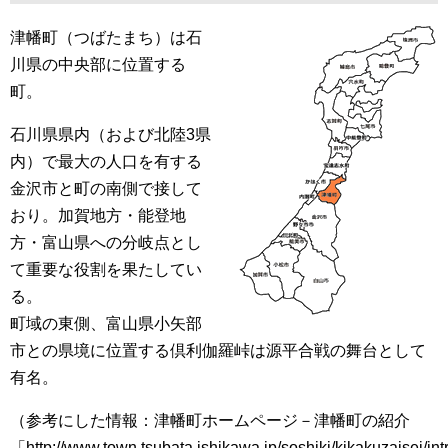
津幡町（つばたまち）は石
川県の中央部に位置する
町。
石川県県内（および北陸3県
内）で最大の人口を有する
金沢市と町の南側で接して
おり。加賀地方・能登地
方・富山県への分岐点とし
て重要な役割を果たしてい
る。
町域の東側、富山県小矢部
市との県境に位置する倶利伽羅峠は源平合戦の舞台として
有名。
（参考にした情報：津幡町ホームページ－津幡町の紹介
「http://www.town.tsubata.ishikawa.jp/soshiki/kikakuzaisei/